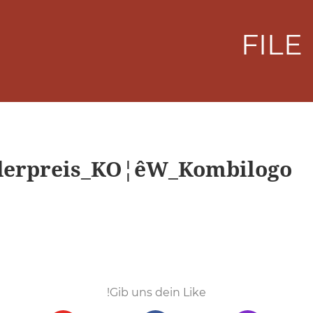
F
Sonderpreis_KO¦êW_Kombil
Gib uns dein Like!