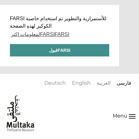
FARSI للأستمرارية والتطوير تم استخدام خاصية
الكوكيز لهذهِ الصفحة
لمعلومات اكثرFARSIFARSI
قبولFARSI
فارسی
العربية
English
Deutsch
Menü
To
na